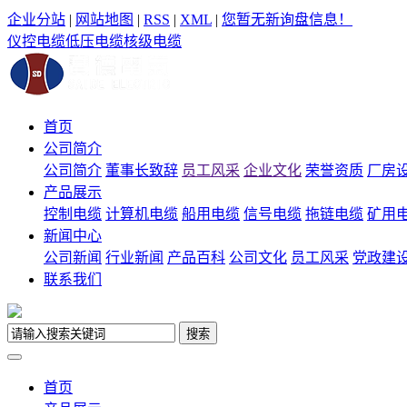
企业分站
|
网站地图
|
RSS
|
XML
|
您暂无新询盘信息！
仪控电缆
低压电缆
核级电缆
首页
公司简介
公司简介
董事长致辞
员工风采
企业文化
荣誉资质
厂房
产品展示
控制电缆
计算机电缆
船用电缆
信号电缆
拖链电缆
矿用
新闻中心
公司新闻
行业新闻
产品百科
公司文化
员工风采
党政建
联系我们
首页