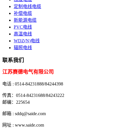
定制电线电缆
补偿电缆
新能源电缆
PVC电线
高温电线
WDZ(N)电线
辐照电线
联系我们
江苏赛德电气有限公司
电话 : 0514-84231888/84244398
传真：0514-84231688/84243222
邮编：225654
邮箱 : sddq@saide.com
网址 : www.saide.com