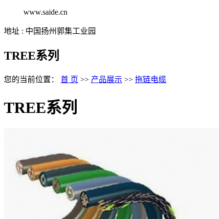
www.saide.cn
地址 : 中国扬州郭集工业园
TREE系列
您的当前位置：
首 页
>>
产品展示
>>
拖链电缆
TREE系列