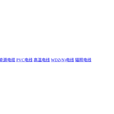
能源电缆
PVC电线
高温电线
WDZ(N)电线
辐照电线