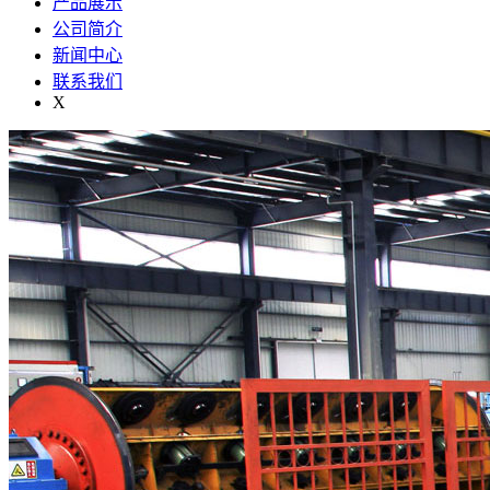
产品展示
公司简介
新闻中心
联系我们
X