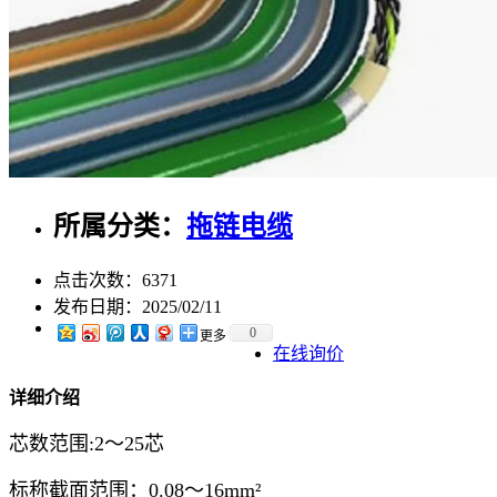
所属分类：
拖链电缆
点击次数：
6371
发布日期：
2025/02/11
0
更多
在线询价
详细介绍
芯数范围:2～25芯
标称截面范围：0.08～16mm²