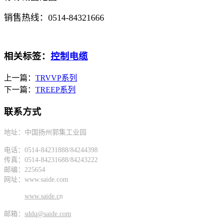
销售热线：0514-84321666
相关标签：
控制电缆
上一篇：
TRVVP系列
下一篇：
TREEP系列
联系方式
地址：中国扬州郭集工业园
电话：0514-84231888/84244398
传真：0514-84231688/84243222
邮编：225654
网址：www.saide.com
www.saide.c
n
邮箱：
sddq@saide.com