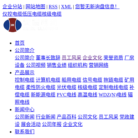
企业分站
|
网站地图
|
RSS
|
XML
|
您暂无新询盘信息！
仪控电缆
低压电缆
核级电缆
首页
公司简介
公司简介
董事长致辞
员工风采
企业文化
荣誉资质
厂房
设备
公司视频
销售业绩
组织机构
营销网络
产品展示
控制电缆
计算机电缆
船用电缆
信号电缆
拖链电缆
矿用
电缆
柔性防火电缆
光伏电缆
核级电缆
定制电线电缆
补
偿电缆
新能源电缆
PVC电线
高温电线
WDZ(N)电线
辐
照电线
新闻中心
公司新闻
行业新闻
产品百科
公司文化
员工风采
党政建
设
展会活动
公司年报
企业文化
联系我们