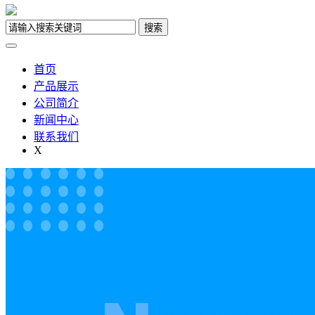
首页
产品展示
公司简介
新闻中心
联系我们
X