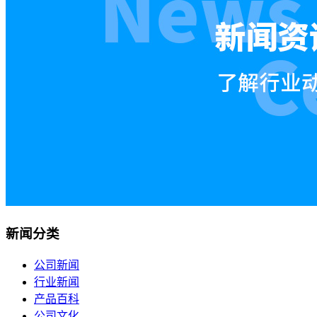
新闻分类
公司新闻
行业新闻
产品百科
公司文化