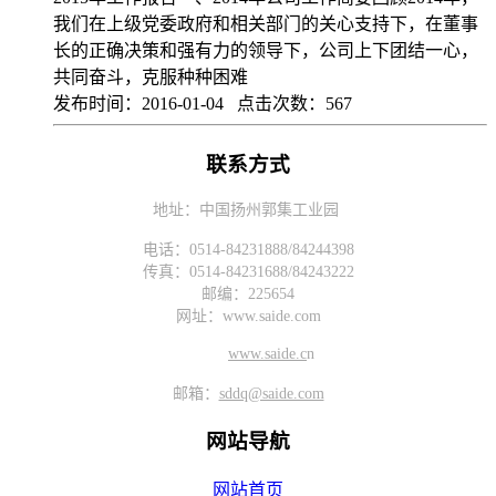
我们在上级党委政府和相关部门的关心支持下，在董事
长的正确决策和强有力的领导下，公司上下团结一心，
共同奋斗，克服种种困难
发布时间：2016-01-04 点击次数：567
联系方式
地址：中国扬州郭集工业园
电话：0514-84231888/84244398
传真：0514-84231688/84243222
邮编：225654
网址：www.saide.com
www.saide.c
n
邮箱：
sddq@saide.com
网站导航
网站首页