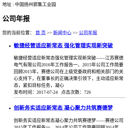
地址 : 中国扬州郭集工业园
公司年报
您的当前位置：
首 页
>>
新闻中心
>>
公司年报
敏捷经营适应新常态 强化管理实现新突破
敏捷经营适应新常态强化管理实现新突破——江苏赛德
电气有限公司2016年工作报告一、2015年公司工作简要
回顾2015年，赛德公司在上级党委政府和相关部门的关
心支持下，在董事长的正确决策引领下，主动适应新常
态，紧扣目标任务，凝心
发布时间：2017-07-24 点击次数：726
创新务实适应新常态 凝心聚力共筑赛德梦
创新务实适应新常态凝心聚力共筑赛德梦——赛德公司
2015年工作报告一、2014年公司工作简要回顾2014年，