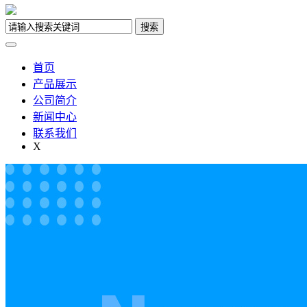
首页
产品展示
公司简介
新闻中心
联系我们
X