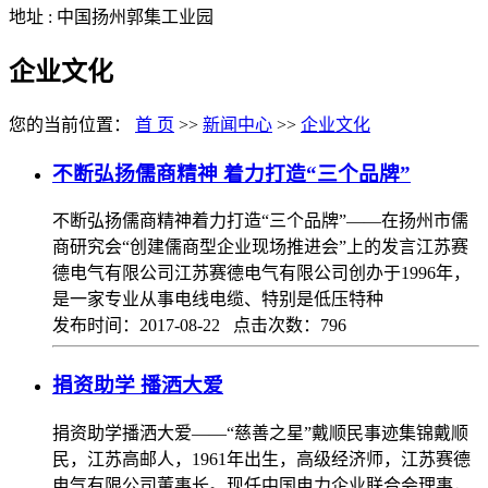
地址 : 中国扬州郭集工业园
企业文化
您的当前位置：
首 页
>>
新闻中心
>>
企业文化
不断弘扬儒商精神 着力打造“三个品牌”
不断弘扬儒商精神着力打造“三个品牌”——在扬州市儒
商研究会“创建儒商型企业现场推进会”上的发言江苏赛
德电气有限公司江苏赛德电气有限公司创办于1996年，
是一家专业从事电线电缆、特别是低压特种
发布时间：2017-08-22 点击次数：796
捐资助学 播洒大爱
捐资助学播洒大爱——“慈善之星”戴顺民事迹集锦戴顺
民，江苏高邮人，1961年出生，高级经济师，江苏赛德
电气有限公司董事长。现任中国电力企业联合会理事，